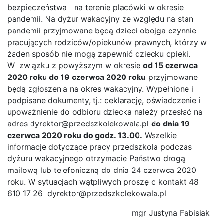
bezpieczeństwa na terenie placówki w okresie
pandemii. Na dyżur wakacyjny ze względu na stan
pandemii przyjmowane będą dzieci obojga czynnie
pracujących rodziców/opiekunów prawnych, którzy w
żaden sposób nie mogą zapewnić dziecku opieki.
W związku z powyższym w okresie
od 15 czerwca
2020 roku do 19 czerwca 2020 roku
przyjmowane
będą zgłoszenia na okres wakacyjny. Wypełnione i
podpisane dokumenty, tj.: deklarację, oświadczenie i
upoważnienie do odbioru dziecka należy przesłać na
adres dyrektor@przedszkolekowala.pl
do dnia 19
czerwca 2020 roku do godz. 13.00.
Wszelkie
informacje dotyczące pracy przedszkola podczas
dyżuru wakacyjnego otrzymacie Państwo drogą
mailową lub telefoniczną do dnia 24 czerwca 2020
roku. W sytuacjach wątpliwych proszę o kontakt 48
610 17 26 dyrektor@przedszkolekowala.pl
mgr Justyna Fabisiak