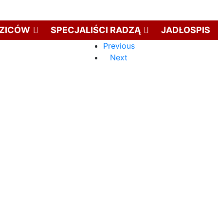
DZICÓW
SPECJALIŚCI RADZĄ
JADŁOSPIS
Previous
Next