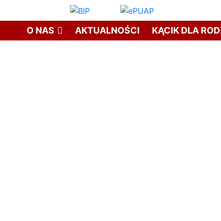
O NAS
AKTUALNOŚCI
KĄCIK DLA RO