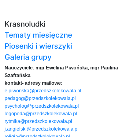
Krasnoludki
Tematy miesięczne
Piosenki i wierszyki
Galeria grupy
Nauczyciele: mgr Ewelina Piwońska, mgr Paulina
Szafrańska
kontakt- adresy mailowe:
e.piwonska@przedszkolekowala.pl
pedagog@przedszkolekowala.pl
psycholog@przedszkolekowala.pl
logopeda@przedszkolekowala.pl
rytmika@przedszkolekowala.pl
j.angielski@przedszkolekowala.pl
religia@przedszkolekowala.pl