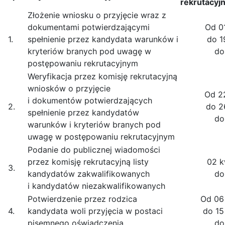
rekrutacyj
Złożenie wniosku o przyjęcie wraz z
dokumentami potwierdzającymi
Od 01
1.
spełnienie przez kandydata warunków i
do 1
kryteriów branych pod uwagę w
do
postępowaniu rekrutacyjnym
Weryfikacja przez komisję rekrutacyjną
wniosków o przyjęcie
Od 22
i dokumentów potwierdzających
2.
do 2
spełnienie przez kandydatów
do
warunków i kryteriów branych pod
uwagę w postępowaniu rekrutacyjnym
Podanie do publicznej wiadomości
przez komisję rekrutacyjną listy
02 k
3.
kandydatów zakwalifikowanych
do
i kandydatów niezakwalifikowanych
Potwierdzenie przez rodzica
Od 06 
4.
kandydata woli przyjęcia w postaci
do 15
pisemnego oświadczenia
do