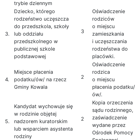
trybie dziennym
Dziecko, którego
Oświadczenie
rodzeństwo uczęszcza
rodziców
do przedszkola, szkoły
o miejscu
3
3.
lub oddziału
zamieszkania
przedszkolnego w
i uczęszczania
publicznej szkole
rodzeństwa do
podstawowej
placówki.
Oświadczenie
Miejsce płacenia
rodzica
2
4.
podatku/ów/ na rzecz
o miejscu
Gminy Kowala
płacenia podatku/
ów/.
Kopia orzeczenia
Kandydat wychowuje się
sądu rodzinnego,
w rodzinie objętej
zaświadczenie
2
5.
nadzorem kuratorskim
wydane przez
lub wsparciem asystenta
Ośrodek Pomocy
rodziny