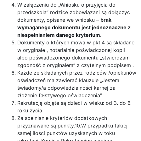
W załączeniu do „Wniosku o przyjęcia do
przedszkola” rodzice zobowiązani są dołączyć
dokumenty, opisane we wniosku –
brak
wymaganego dokumentu jest jednoznaczne z
niespełnianiem danego kryterium.
Dokumenty o których mowa w pkt.4 są składane
w oryginale , notarialnie poświadczonej kopii
albo poświadczonego dokumentu „stwierdzam
zgodność z oryginałem” z czytelnym podpisem .
Każde ze składanych przez rodziców /opiekunów
oświadczeń ma zawierać klauzulę „Jestem
świadomy/a odpowiedzialności karnej za
złożenie fałszywego oświadczenia”
Rekrutacją objęte są dzieci w wieku: od 3. do 6.
roku życia.
Za spełnianie kryteriów dodatkowych
przyznawane są punkty.10.W przypadku takiej
samej ilości punktów uzyskanych w toku
rekrutacji Komisja Rekrutacyjna wybiera