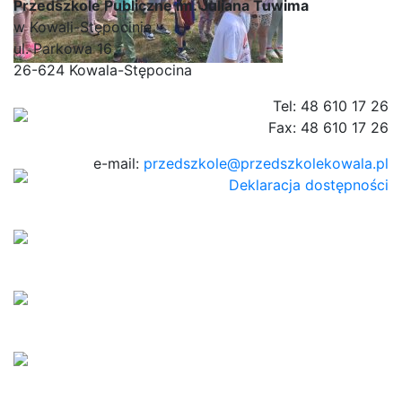
Przedszkole Publiczne im. Juliana Tuwima
w Kowali-Stępocinie
ul. Parkowa 16
26-624 Kowala-Stępocina
Tel: 48 610 17 26
Fax: 48 610 17 26
e-mail:
przedszkole@przedszkolekowala.pl
Deklaracja dostępności