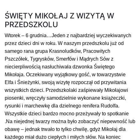
ŚWIĘTY MIKOŁAJ Z WIZYTĄ W
PRZEDSZKOLU
Wtorek – 6 grudnia…Jeden z najbardziej wyczekiwanych
przez dzieci dni w roku. W naszym przedszkolu już od
samego rana grupa Krasnoludków, Pracowitych
Pszczółek, Tygrysków, Smerfów i Mądrych Sów z
niecierpliwością nasłuchiwała dzwonka Świętego
Mikołaja. Oczekiwany wyjątkowy gość, w towarzystwie
Elfa i Śnieżynki, swoją wizytę rozpoczął od przywitania
wszystkich dzieci. Przedszkolaki zaśpiewały Mikołajowi
piosenki, wręczyły samodzielnie wykonane książeczki,
rysunki i marchewkę dla dzielnego renifera Rudolfa.
Wszystkie dzieci bardzo mocno przeżywały to spotkanie
.Na niejednej twarzy można było zobaczyć niepewność lub
obawę – jednak trwało to tylko chwilę, gdyż Mikołaj dla
każdego miał dużo ciepłych i miłych słów. Na koniec