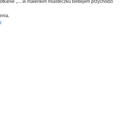
potkanie ,,…w
maleńkim miasteczku Betlejem przychodzi
enia.
9