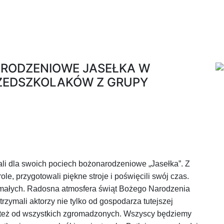
ARODZENIOWE JASEŁKA W
ZEDSZKOLAKÓW Z GRUPY
ali dla swoich pociech bożonarodzeniowe „Jasełka”. Z
le, przygotowali piękne stroje i poświęcili swój czas.
h małych. Radosna atmosfera świąt Bożego Narodzenia
rzymali aktorzy nie tylko od gospodarza tutejszej
e też od wszystkich zgromadzonych.
Wszyscy będziemy