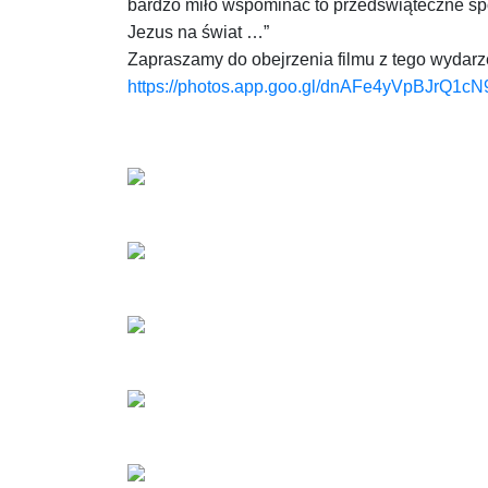
bardzo miło wspominać to przedświąteczne s
Jezus na świat …”
Zapraszamy do obejrzenia filmu z tego wydarz
https://photos.app.goo.gl/dnAFe4yVpBJrQ1cN