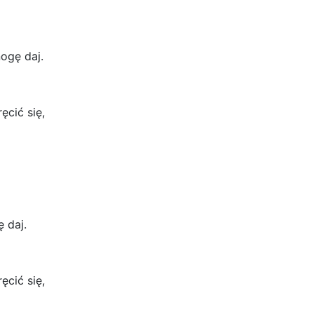
ogę daj.
cić się,
 daj.
cić się,