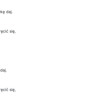
kę daj.
cić się,
daj.
cić się,