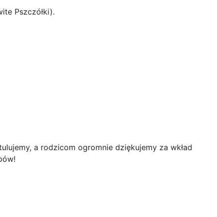
ite Pszczółki).
,
ulujemy, a rodzicom ogromnie dziękujemy za wkład
pów!