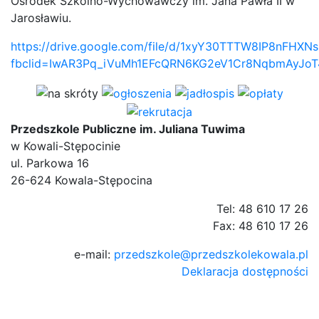
Ośrodek Szkolno-Wychowawczy im. Jana Pawła II w
Jarosławiu.
https://drive.google.com/file/d/1xyY30TTTW8IP8nFHXN
fbclid=IwAR3Pq_iVuMh1EFcQRN6KG2eV1Cr8NqbmAyJoT
Przedszkole Publiczne im. Juliana Tuwima
w Kowali-Stępocinie
ul. Parkowa 16
26-624 Kowala-Stępocina
Tel: 48 610 17 26
Fax: 48 610 17 26
e-mail:
przedszkole@przedszkolekowala.pl
Deklaracja dostępności