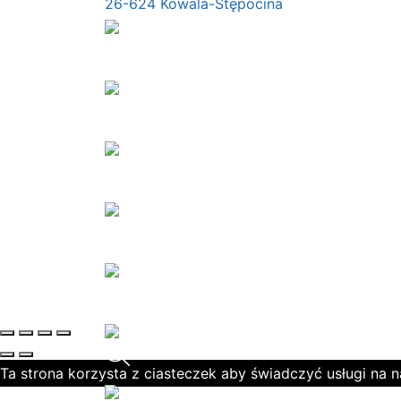
26-624 Kowala-Stępocina
Ta strona korzysta z ciasteczek aby świadczyć usługi na 