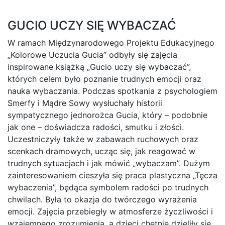
GUCIO UCZY SIĘ WYBACZAĆ
W ramach Międzynarodowego Projektu Edukacyjnego
„Kolorowe Uczucia Gucia” odbyły się zajęcia
inspirowane książką „Gucio uczy się wybaczać”,
których celem było poznanie trudnych emocji oraz
nauka wybaczania. Podczas spotkania z psychologiem
Smerfy i Mądre Sowy wysłuchały historii
sympatycznego jednorożca Gucia, który – podobnie
jak one – doświadcza radości, smutku i złości.
Uczestniczyły także w zabawach ruchowych oraz
scenkach dramowych, ucząc się, jak reagować w
trudnych sytuacjach i jak mówić „wybaczam”. Dużym
zainteresowaniem cieszyła się praca plastyczna „Tęcza
wybaczenia”, będąca symbolem radości po trudnych
chwilach. Była to okazja do twórczego wyrażenia
emocji. Zajęcia przebiegły w atmosferze życzliwości i
wzajemnego zrozumienia, a dzieci chętnie dzieliły się