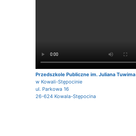
Przedszkole Publiczne im. Juliana Tuwima
w Kowali-Stępocinie
ul. Parkowa 16
26-624 Kowala-Stępocina