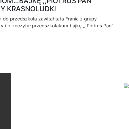
IOM…BAJKĘ ,,PIOTRUŚ PAN”
PY KRASNOLUDKI
 do przedszkola zawitał tata Frania z grupy
ry i przeczytał przedszkolakom bajkę ,, Piotruś Pan”.