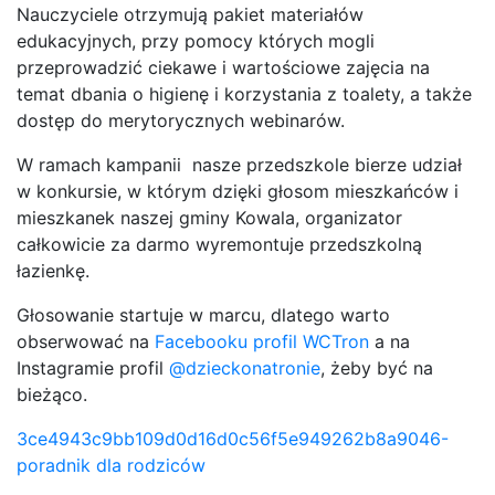
Nauczyciele otrzymują pakiet materiałów
edukacyjnych, przy pomocy których mogli
przeprowadzić ciekawe i wartościowe zajęcia na
temat dbania o higienę i korzystania z toalety, a także
dostęp do merytorycznych webinarów.
W ramach kampanii nasze przedszkole bierze udział
w konkursie, w którym dzięki głosom mieszkańców i
mieszkanek naszej gminy Kowala, organizator
całkowicie za darmo wyremontuje przedszkolną
łazienkę.
Głosowanie startuje w marcu, dlatego warto
obserwować na
Facebooku profil WCTron
a na
Instagramie profil
@dzieckonatronie
, żeby być na
bieżąco.
3ce4943c9bb109d0d16d0c56f5e949262b8a9046-
poradnik dla rodziców