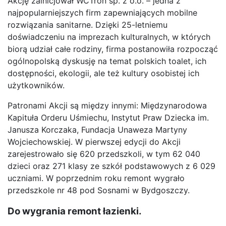
Akcję zainicjował WCTron sp. z o.o. – jedna z
najpopularniejszych firm zapewniających mobilne
rozwiązania sanitarne. Dzięki 25-letniemu
doświadczeniu na imprezach kulturalnych, w których
biorą udział całe rodziny, firma postanowiła rozpocząć
ogólnopolską dyskusję na temat polskich toalet, ich
dostępności, ekologii, ale też kultury osobistej ich
użytkowników.
Patronami Akcji są między innymi: Międzynarodowa
Kapituła Orderu Uśmiechu, Instytut Praw Dziecka im.
Janusza Korczaka, Fundacja Unaweza Martyny
Wojciechowskiej. W pierwszej edycji do Akcji
zarejestrowało się 620 przedszkoli, w tym 62 040
dzieci oraz 271 klasy ze szkół podstawowych z 6 029
uczniami. W poprzednim roku remont wygrało
przedszkole nr 48 pod Sosnami w Bydgoszczy.
Do wygrania remont łazienki.